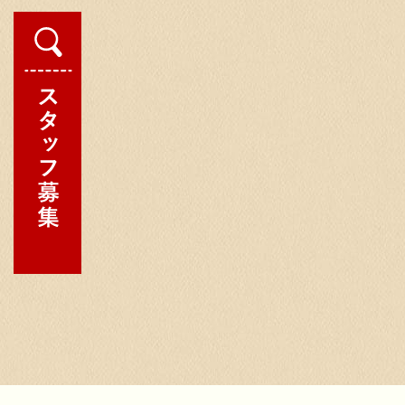
更
新
日
時
: