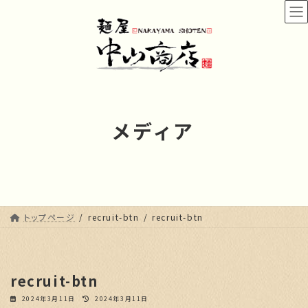
コ
ナ
ン
ビ
テ
ゲ
ン
ー
ツ
シ
へ
ョ
ス
ン
キ
に
メディア
ッ
移
プ
動
トップページ
recruit-btn
recruit-btn
recruit-btn
最
2024年3月11日
2024年3月11日
終