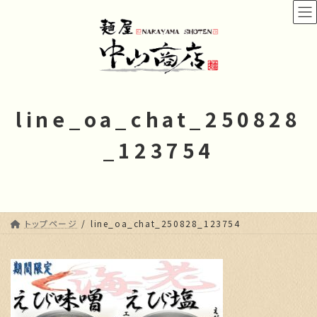
コ
ナ
ン
ビ
テ
ゲ
ン
ー
ツ
シ
へ
ョ
ス
ン
line_oa_chat_250828
キ
に
ッ
移
_123754
プ
動
トップページ
line_oa_chat_250828_123754