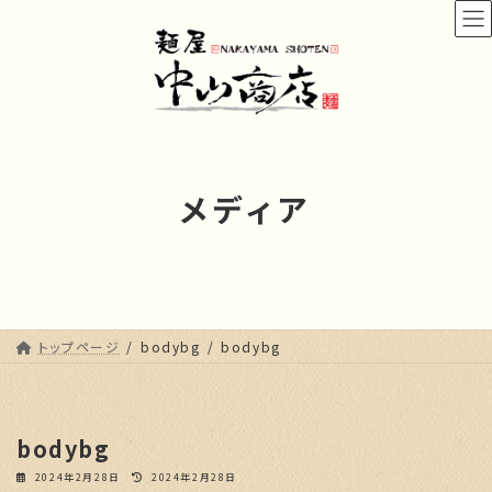
コ
ナ
ン
ビ
テ
ゲ
ン
ー
ツ
シ
へ
ョ
ス
ン
キ
に
メディア
ッ
移
プ
動
トップページ
bodybg
bodybg
bodybg
最
2024年2月28日
2024年2月28日
終