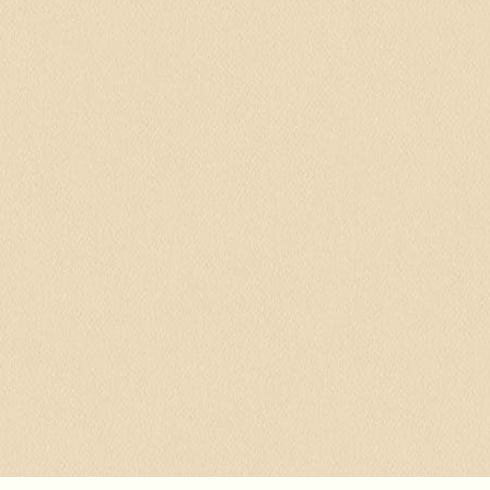
更
新
日
時
: